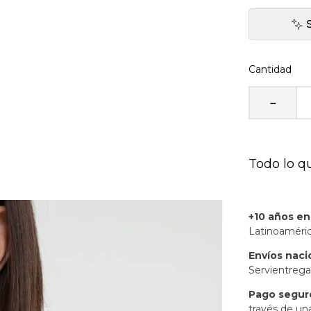
Cantidad
－
Todo lo q
+10 años e
Latinoaméric
Envíos naci
Servientrega
Pago segur
través de un