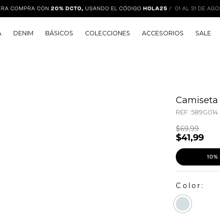
A
DENIM
BÁSICOS
COLECCIONES
ACCESORIOS
SALE
Camiseta 
REF:
589G014
$
69
,
99
$
41
,
99