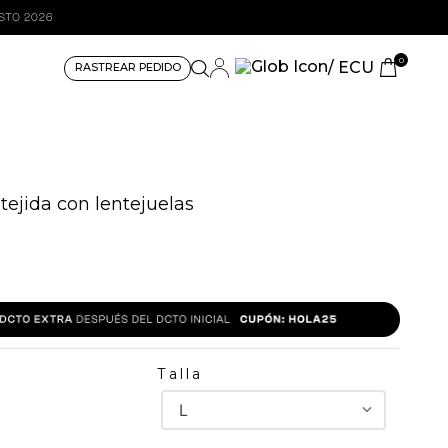
0
/ ECU
RASTREAR PEDIDO
tejida con lentejuelas
Talla
L