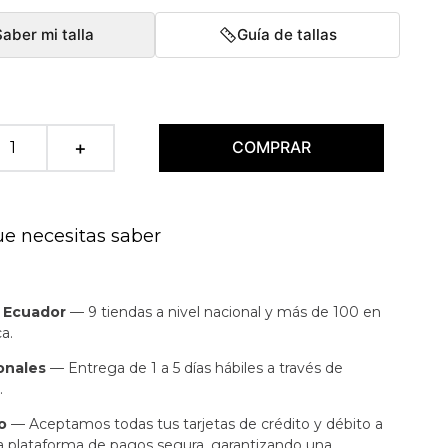
Saber mi talla
Guía de tallas
COMPRAR
＋
ue necesitas saber
n Ecuador
— 9 tiendas a nivel nacional y más de 100 en
a.
onales
— Entrega de 1 a 5 días hábiles a través de
.
o
— Aceptamos todas tus tarjetas de crédito y débito a
a plataforma de pagos segura, garantizando una