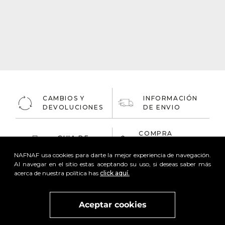
CAMBIOS Y
INFORMACIÓN
DEVOLUCIONES
DE ENVIO
COMPRA
GUIA DE
ONLINE
TALLAS
100% Segura
NAFNAF usa cookies para darte la mejor experiencia de navegación.
Al navegar en el sitio estas aceptando su uso, si deseas saber más
acerca de nuestra política has
click aquí.
Aceptar cookies