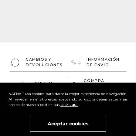
CAMBIOS Y
INFORMACIÓN
DEVOLUCIONES
DE ENVIO
COMPRA
GUIA DE
ONLINE
TALLAS
100% Segura
NAFNAF usa cookies para darte la mejor experiencia de navegación.
Al navegar en el sitio estas aceptando su uso, si deseas saber más
acerca de nuestra política has
click aquí.
Aceptar cookies