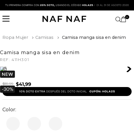
0
Ropa Mujer
Camisas
Camisa manga sisa en denim
Camisa manga sisa en denim
REF:
411H301
$
59
,
99
$
41
,
99