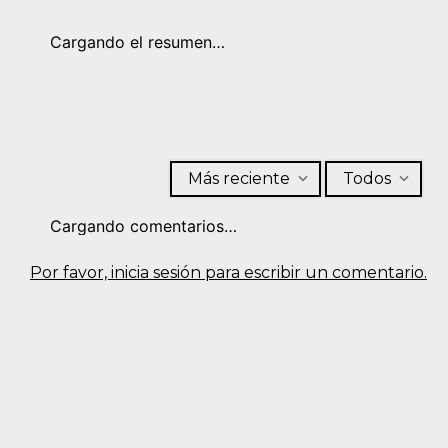
+
+
Camisa manga corta
Camisa con diseño cruzado
estampada
$
49
,
99
$
49
,
99
Cargando el resumen…
Más reciente
Todos
Cargando comentarios…
Por favor, inicia sesión para escribir un comentario.