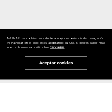
NAFNAF usa cookies para darte la mejor experiencia de navegación.
Al navegar en el sitio estas aceptando su uso, si deseas saber más
acerca de nuestra política has
click aquí.
Aceptar cookies