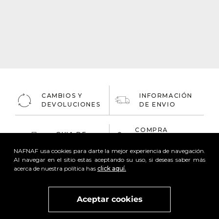
CAMBIOS Y
INFORMACIÓN
DEVOLUCIONES
DE ENVIO
COMPRA
GUIA DE
ONLINE
TALLAS
100% Segura
NAFNAF usa cookies para darte la mejor experiencia de navegación.
Al navegar en el sitio estas aceptando su uso, si deseas saber más
acerca de nuestra política has
click aquí.
Aceptar cookies