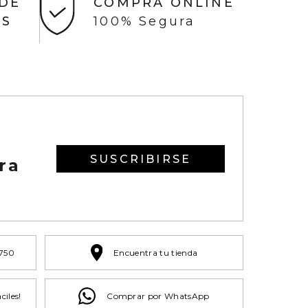
 DE
COMPRA ONLINE
AS
100% Segura
SUSCRIBIRSE
ra
 750
Encuentra tu tienda
ciles!
Comprar por WhatsApp