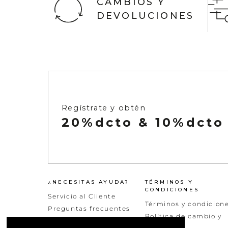
CAMBIOS Y
DEVOLUCIONES
Ver todo
Infaltables
Naftys
Ver todo
Regístrate y obtén
20%dcto & 10%dcto
¿NECESITAS AYUDA?
TÉRMINOS Y
CONDICIONES
Servicio al Cliente
Términos y condicion
Preguntas frecuentes
Política de cambio y
Peticiones quejas y