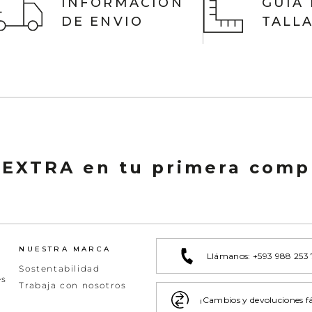
INFORMACIÓN
GUIA
DE ENVIO
TALL
 EXTRA en tu primera comp
NUESTRA MARCA
Llámanos: +593 988 253
Sostentabilidad
es
Trabaja con nosotros
¡Cambios y devoluciones fá