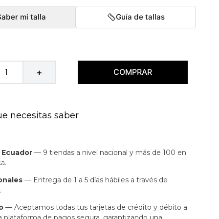
Saber mi talla
Guía de tallas
COMPRAR
＋
ue necesitas saber
n Ecuador
— 9 tiendas a nivel nacional y más de 100 en
a.
onales
— Entrega de 1 a 5 días hábiles a través de
.
o
— Aceptamos todas tus tarjetas de crédito y débito a
a plataforma de pagos segura, garantizando una