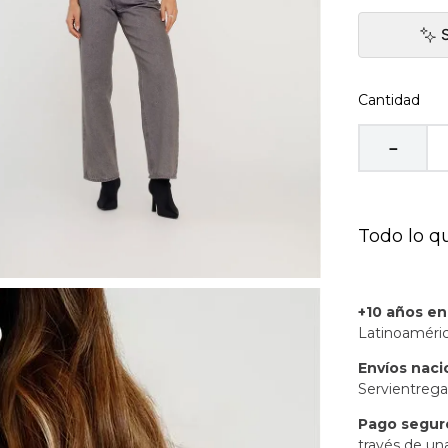
Cantidad
－
Todo lo q
+10 años e
Latinoaméric
Envíos naci
Servientrega
Pago segur
través de un