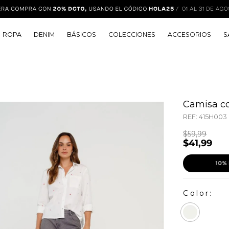
ROPA
DENIM
BÁSICOS
COLECCIONES
ACCESORIOS
S
Camisa co
REF:
415H003
$
59
,
99
$
41
,
99