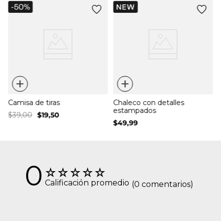
e
+
+
Camisa de tiras
Chaleco con detalles
estampados
$
39
,
00
$
19
,
50
$
49
,
99
0
☆
☆
☆
☆
☆
Calificación promedio
(0 comentarios)