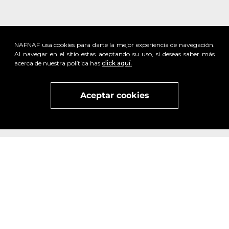
NAFNAF usa cookies para darte la mejor experiencia de navegación.
Al navegar en el sitio estas aceptando su uso, si deseas saber más
acerca de nuestra política has
click aquí.
Aceptar cookies