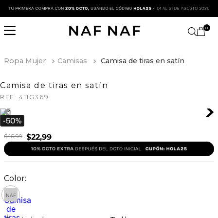
0
Ropa Mujer
Camisas
Camisa de tiras en satín
Camisa de tiras en satín
REF:
411G369
$
45
,
99
$
22
,
99