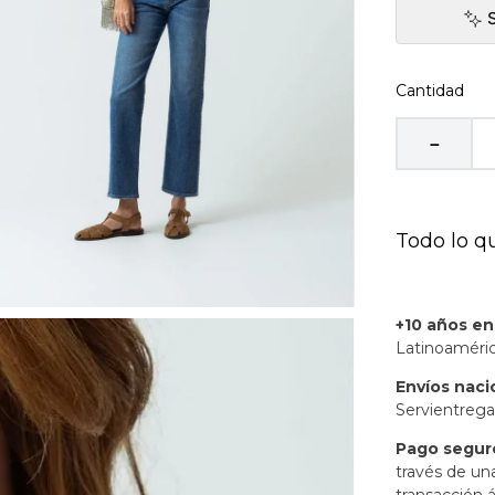
Cantidad
－
Todo lo q
+10 años e
Latinoaméric
Envíos naci
Servientrega
Pago segur
través de un
transacción á