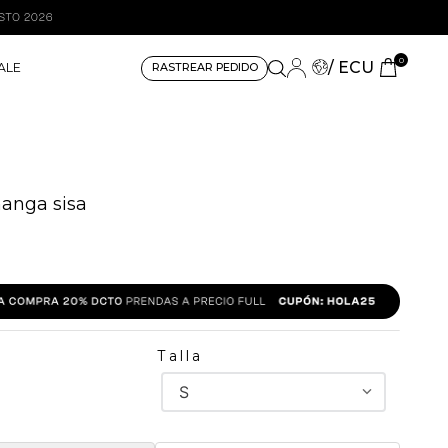
0
/ ECU
ALE
RASTREAR PEDIDO
anga sisa
Talla
S