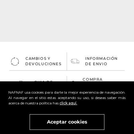
CAMBIOS Y
INFORMACIÓN
DEVOLUCIONES
DE ENVIO
COMPRA
GUIA DE
ONLINE
TALLAS
100% Segura
NAFNAF usa cookies para darte la mejor experiencia de navegación.
Al navegar en el sitio estas aceptando su uso, si deseas saber más
acerca de nuestra política has
click aquí.
Aceptar cookies