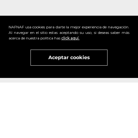
NAFNAF usa cookies para darte la mejor experiencia de navegación.
Al navegar en el sitio estas aceptando su uso, si deseas saber más
acerca de nuestra política has
click aquí.
Aceptar cookies