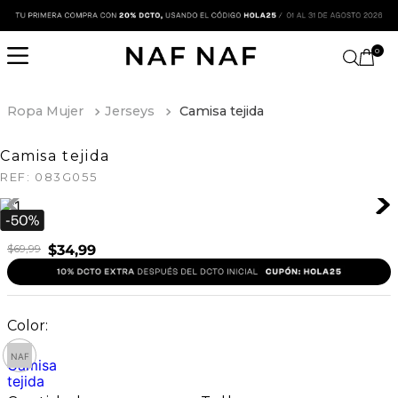
0
Ropa Mujer
Jerseys
Camisa tejida
Camisa tejida
REF:
083G055
$
69
,
99
$
34
,
99