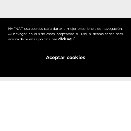
NAFNAF usa cookies para darte la mejor experiencia de navegación.
Al navegar en el sitio estas aceptando su uso, si deseas saber más
acerca de nuestra política has
click aquí.
Aceptar cookies