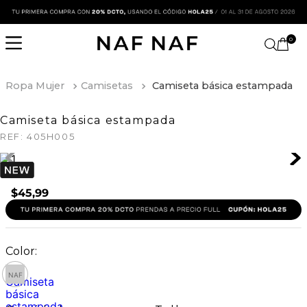
0
Ropa Mujer
Camisetas
Camiseta básica estampada
Camiseta básica estampada
REF:
405H005
$
45
,
99