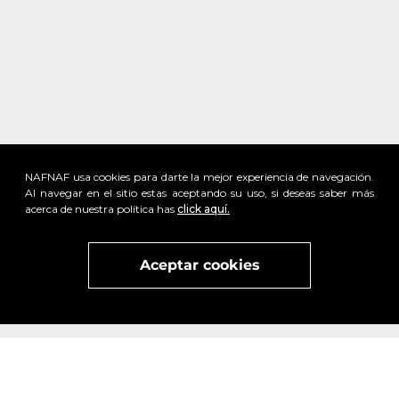
NAFNAF usa cookies para darte la mejor experiencia de navegación.
Al navegar en el sitio estas aceptando su uso, si deseas saber más
acerca de nuestra política has
click aquí.
Aceptar cookies