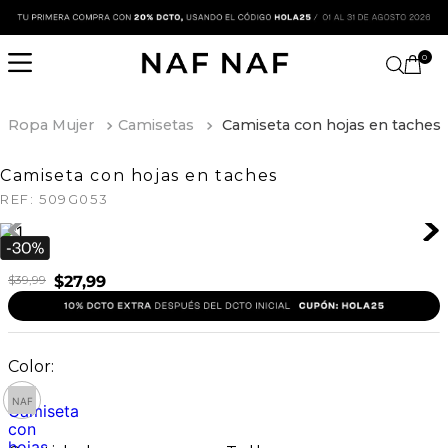
0
Ropa Mujer
Camisetas
Camiseta con hojas en taches
Camiseta con hojas en taches
REF:
509G053
$
39
,
99
$
27
,
99