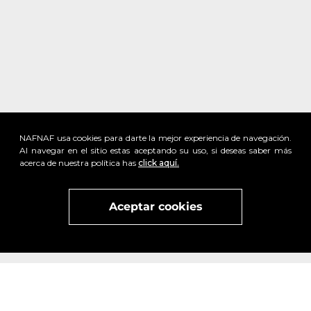
NAFNAF usa cookies para darte la mejor experiencia de navegación.
Al navegar en el sitio estas aceptando su uso, si deseas saber más
acerca de nuestra política has
click aquí.
Aceptar cookies