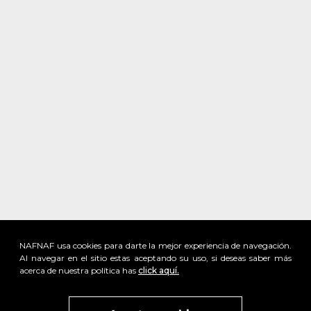
NAFNAF usa cookies para darte la mejor experiencia de navegación.
Al navegar en el sitio estas aceptando su uso, si deseas saber más
acerca de nuestra política has
click aquí.