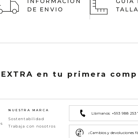
INFORMACIÓN
GUIA
DE ENVIO
TALL
 EXTRA en tu primera comp
NUESTRA MARCA
Llámanos: +593 988 253
Sostentabilidad
es
Trabaja con nosotros
¡Cambios y devoluciones fá