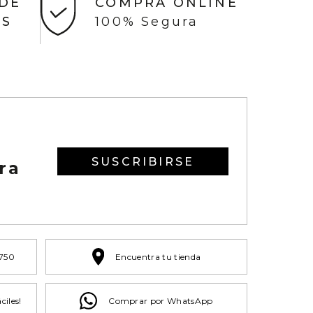
 DE
COMPRA ONLINE
AS
100% Segura
SUSCRIBIRSE
ra
 750
Encuentra tu tienda
ciles!
Comprar por WhatsApp