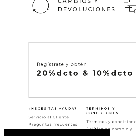
CAMBIOS Y
DEVOLUCIONES
Ver todo
Infaltables
Naftys
Ver todo
Regístrate y obtén
20%dcto & 10%dcto
¿NECESITAS AYUDA?
TÉRMINOS Y
CONDICIONES
Servicio al Cliente
Términos y condicion
Preguntas frecuentes
Política de cambio y
Peticiones quejas y