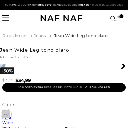
0
Ropa Mujer
Jeans
Jean Wide Leg tono claro
Jean Wide Leg tono claro
REF:
493G052
$
69
,
99
$
34
,
99