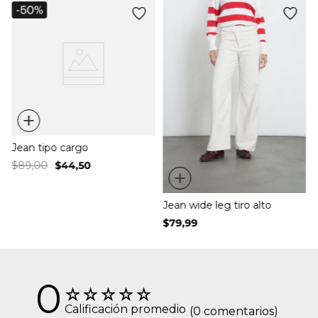
+
Jean tipo cargo
$
89
,
00
$
44
,
50
+
Jean wide leg tiro alto
$
79
,
99
0
☆
☆
☆
☆
☆
Calificación promedio
(0 comentarios)