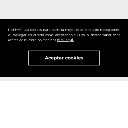
NAFNAF usa cookies para darte la mejor experiencia de navegación.
Al navegar en el sitio estas aceptando su uso, si deseas saber más
acerca de nuestra política has
click aquí.
Aceptar cookies