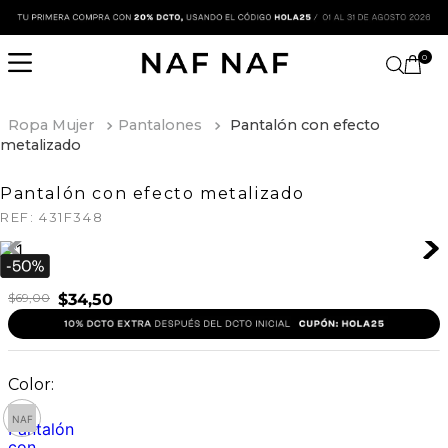
0
Ropa Mujer
Pantalones
Pantalón con efecto
metalizado
Pantalón con efecto metalizado
REF:
431F348
$
69
,
00
$
34
,
50