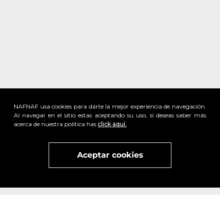
NAFNAF usa cookies para darte la mejor experiencia de navegación.
Al navegar en el sitio estas aceptando su uso, si deseas saber más
acerca de nuestra política has
click aquí.
Aceptar cookies