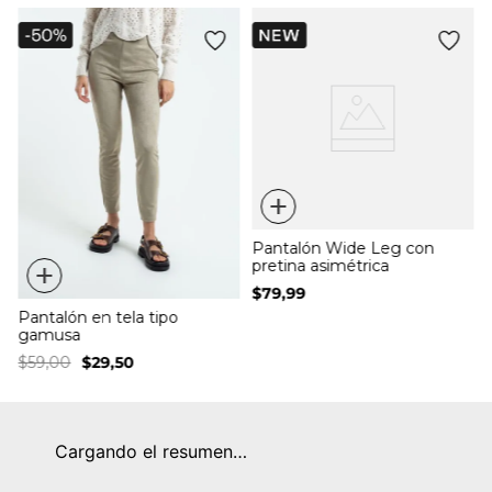
+
Pantalón Wide Leg con
+
pretina asimétrica
$
79
,
99
Pantalón en tela tipo
gamusa
$
59
,
00
$
29
,
50
Cargando el resumen…