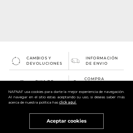
CAMBIOS Y
INFORMACIÓN
DEVOLUCIONES
DE ENVIO
COMPRA
GUIA DE
ONLINE
TALLAS
100% Segura
NAFNAF usa cookies para darte la mejor experiencia de navegación.
Al navegar en el sitio estas aceptando su uso, si deseas saber más
acerca de nuestra política has
click aquí.
Aceptar cookies