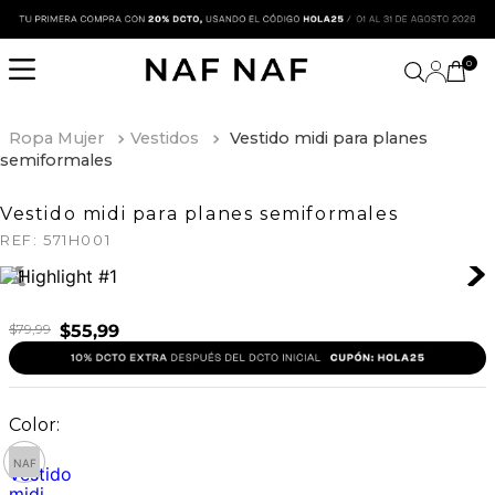
0
Ropa Mujer
Vestidos
Vestido midi para planes
semiformales
Vestido midi para planes semiformales
REF:
571H001
$
79
,
99
$
55
,
99