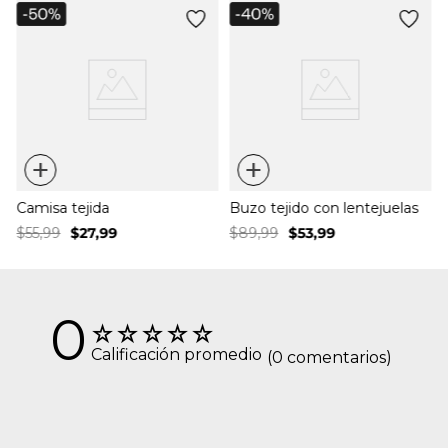
a
+
+
Camisa tejida
Buzo tejido con lentejuelas
$
55
,
99
$
27
,
99
$
89
,
99
$
53
,
99
0
☆
☆
☆
☆
☆
Calificación promedio
(0 comentarios)