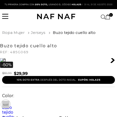
0
Ropa Mujer
Jerseys
Buzo tejido cuello alto
Buzo tejido cuello alto
REF:
485G069
$
59
,
99
$
29
,
99