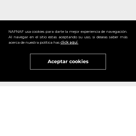
NAFNAF usa cookies para darte la mejor experiencia de navegación.
Al navegar en el sitio estas aceptando su uso, si deseas saber más
acerca de nuestra política has
click aquí.
Aceptar cookies