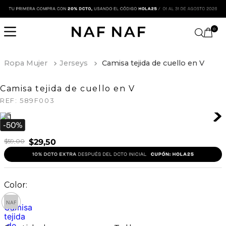
0
Ropa Mujer
Jerseys
Camisa tejida de cuello en V
Camisa tejida de cuello en V
REF:
589F003
$
59
,
00
$
29
,
50