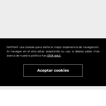
NAFNAF usa cookies para darte la mejor experiencia de navegación.
Al navegar en el sitio estas aceptando su uso, si deseas saber más
acerca de nuestra política has
click aquí.
Aceptar cookies