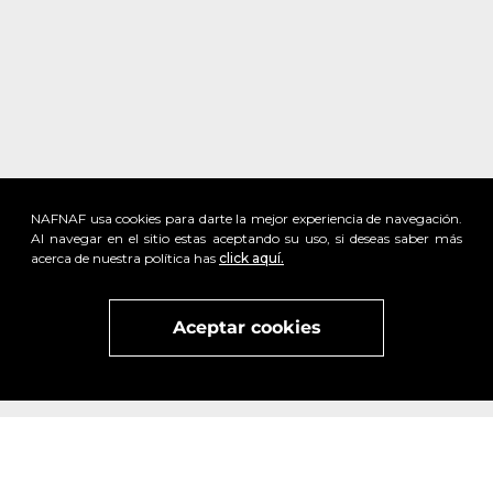
NAFNAF usa cookies para darte la mejor experiencia de navegación.
Al navegar en el sitio estas aceptando su uso, si deseas saber más
acerca de nuestra política has
click aquí.
Aceptar cookies