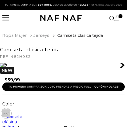
0
Ropa Mujer
Jerseys
Camiseta clásica tejida
Camiseta clásica tejida
REF:
482H032
$
59
,
99