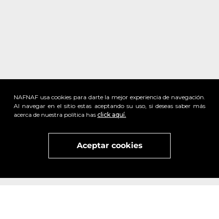
NAFNAF usa cookies para darte la mejor experiencia de navegación.
Al navegar en el sitio estas aceptando su uso, si deseas saber más
acerca de nuestra política has
click aquí.
Aceptar cookies