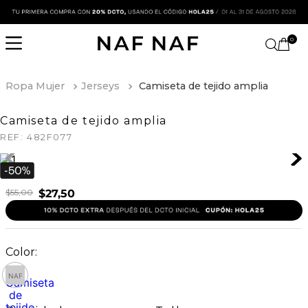
0
Ropa Mujer
Jerseys
Camiseta de tejido amplia
Camiseta de tejido amplia
REF:
482F077
$
55
,
00
$
27
,
50