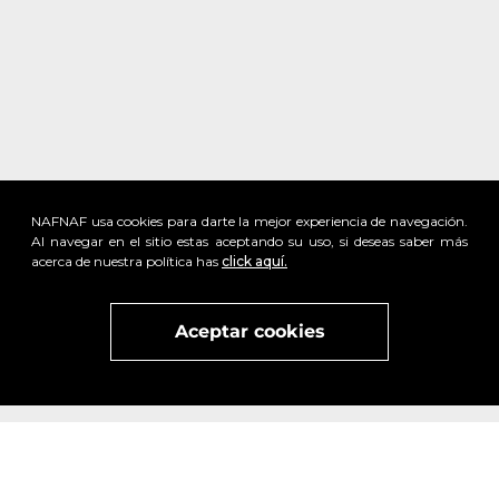
NAFNAF usa cookies para darte la mejor experiencia de navegación.
Al navegar en el sitio estas aceptando su uso, si deseas saber más
acerca de nuestra política has
click aquí.
Aceptar cookies