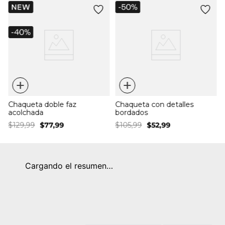
f
+
+
Chaqueta doble faz
Chaqueta con detalles
acolchada
bordados
$
129
,
99
$
77
,
99
$
105
,
99
$
52
,
99
Cargando el resumen…