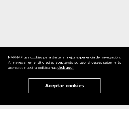
NAFNAF usa cookies para darte la mejor experiencia de navegación.
Al navegar en el sitio estas aceptando su uso, si deseas saber más
acerca de nuestra política has
click aquí.
Aceptar cookies