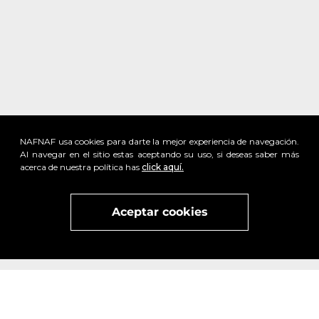
NAFNAF usa cookies para darte la mejor experiencia de navegación.
Al navegar en el sitio estas aceptando su uso, si deseas saber más
acerca de nuestra política has
click aquí.
Aceptar cookies