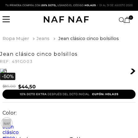
0
Ropa Mujer
Jeans
Jean clásico cinco bolsillos
Jean clásico cinco bolsillos
REF:
491G003
$
89
,
00
$
44
,
50