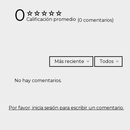
Jean Barrel con desvanecido
Jean Skinny en black denim
$
69
,
99
$
48
,
99
$
75
,
00
$
37
,
50
0
☆
☆
☆
☆
☆
Calificación promedio
(0 comentarios)
Más reciente
Todos
No hay comentarios.