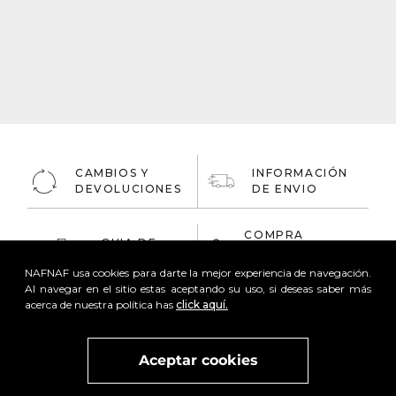
CAMBIOS Y
INFORMACIÓN
DEVOLUCIONES
DE ENVIO
COMPRA
GUIA DE
ONLINE
TALLAS
100% Segura
NAFNAF usa cookies para darte la mejor experiencia de navegación.
Al navegar en el sitio estas aceptando su uso, si deseas saber más
acerca de nuestra política has
click aquí.
Aceptar cookies