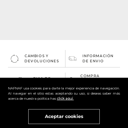
CAMBIOS Y
INFORMACIÓN
DEVOLUCIONES
DE ENVIO
COMPRA
GUIA DE
ONLINE
TALLAS
100% Segura
NAFNAF usa cookies para darte la mejor experiencia de navegación.
Al navegar en el sitio estas aceptando su uso, si deseas saber más
acerca de nuestra política has
click aquí.
Aceptar cookies