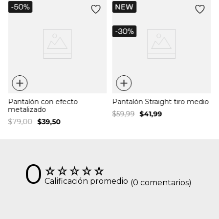
+
+
Pantalón con efecto
Pantalón Straight tiro medio
metalizado
$
59
,
99
$
41
,
99
$
79
,
00
$
39
,
50
0
☆
☆
☆
☆
☆
Calificación promedio
(0 comentarios)