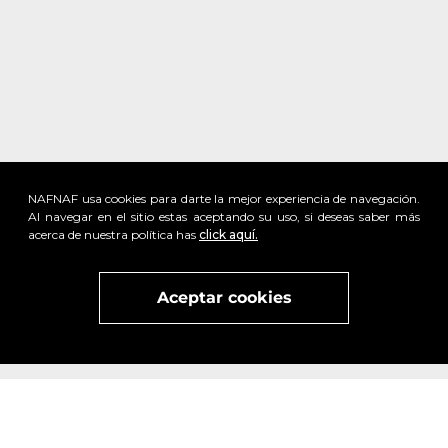
NAFNAF usa cookies para darte la mejor experiencia de navegación.
Al navegar en el sitio estas aceptando su uso, si deseas saber más
acerca de nuestra política has
click aquí.
Aceptar cookies