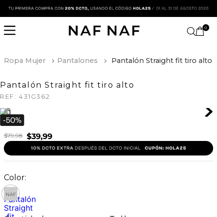
0
Ropa Mujer
Pantalones
Pantalón Straight fit tiro alto
Pantalón Straight fit tiro alto
REF:
431G362
$
79
,
98
$
39
,
99