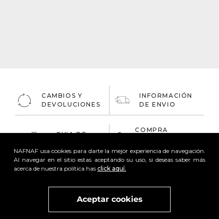
CAMBIOS Y
INFORMACIÓN
DEVOLUCIONES
DE ENVIO
COMPRA
GUIA DE
ONLINE
TALLAS
100% Segura
NAFNAF usa cookies para darte la mejor experiencia de navegación.
Al navegar en el sitio estas aceptando su uso, si deseas saber más
acerca de nuestra política has
click aquí.
Aceptar cookies