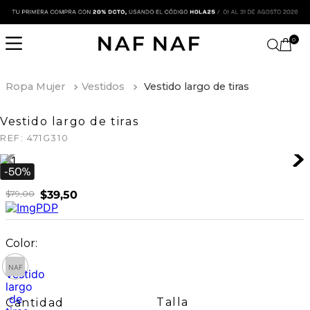
0
Ropa Mujer
Vestidos
Vestido largo de tiras
Vestido largo de tiras
REF:
471G310
$
79
,
00
$
39
,
50
Talla
Cantidad