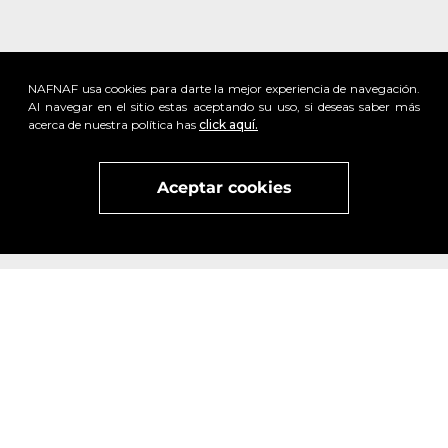
NAFNAF usa cookies para darte la mejor experiencia de navegación.
Al navegar en el sitio estas aceptando su uso, si deseas saber más
acerca de nuestra política has
click aquí.
Aceptar cookies